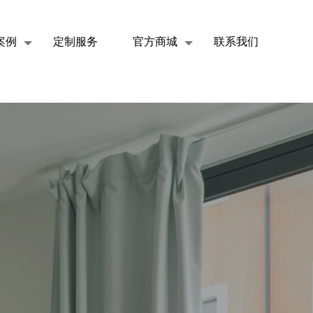
案例
定制服务
官方商城
联系我们