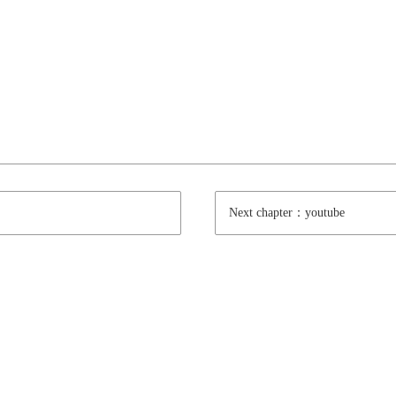
Next chapter：youtube