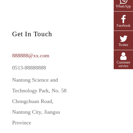
WhatsApp
Facebook
Get In Touch
Twitter
888888@xx.com
Customer
service
0513-88888888
Nantong Science and
Technology Park, No. 58
Chongchuan Road,
Nantong City, Jiangsu
Province