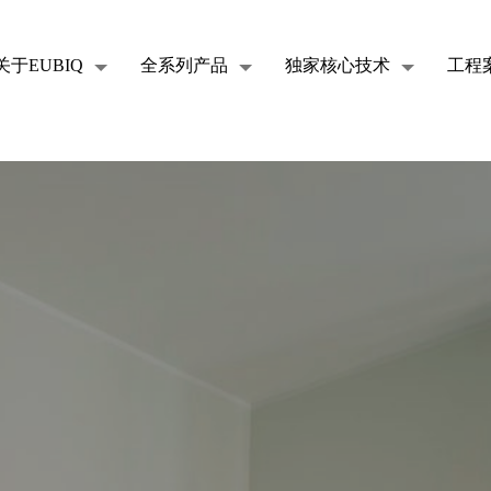
关于EUBIQ
全系列产品
独家核心技术
工程