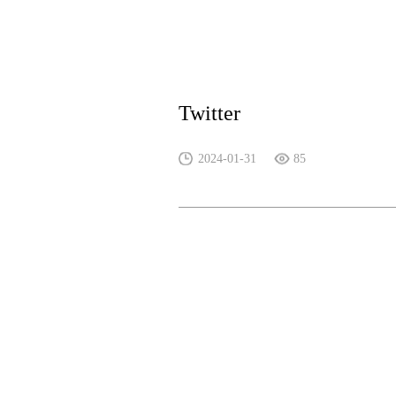
Twitter
2024-01-31
85